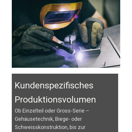
isches
Höchster
olumen
Qualitätsstandard
s-Serie –
Dank hervorragender Kompetenz, 
 oder
und ständigen Investitionen in m
bis zur
Maschinen und Weiterbildung der